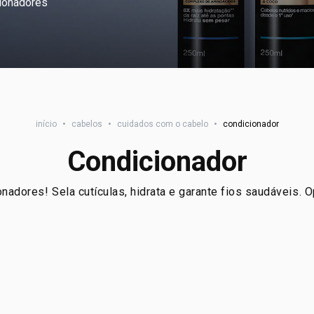
ionadores
início
•
cabelos
•
cuidados com o cabelo
•
condicionador
Condicionador
adores! Sela cutículas, hidrata e garante fios saudáveis. 