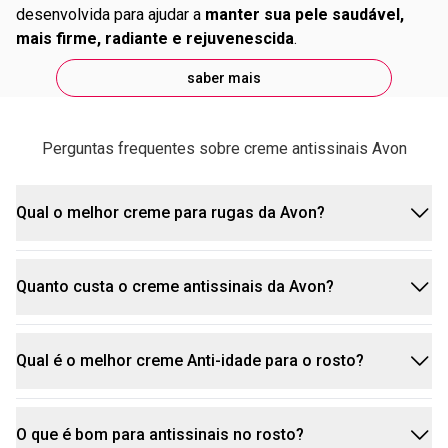
desenvolvida para ajudar a
manter sua pele saudável,
mais firme, radiante e rejuvenescida
.
saber mais
Perguntas frequentes sobre creme antissinais Avon
Qual o melhor creme para rugas da Avon?
Quanto custa o creme antissinais da Avon?
O Renew Antissinais é reconhecido como um
dos cremes com ótimos resultados para linhas
de expressão e rugas da Avon
. Ele é formulado
Qual é o melhor creme Anti-idade para o rosto?
O custo do creme antissinais Avon pode variar
com ingredientes avançados e tecnologia de ponta
Renew
dependendo do produto específico e das
que proporcionam uma pele mais firme e
promoções vigentes.
rejuvenescida.
O que é bom para antissinais no rosto?
O Renew Antissinais possui produtos que