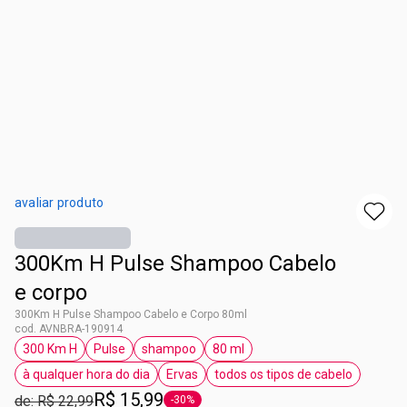
avaliar produto
300Km H Pulse Shampoo Cabelo
e corpo
300Km H Pulse Shampoo Cabelo e Corpo 80ml
cod. AVNBRA-190914
300 Km H
Pulse
shampoo
80 ml
etiqueta 300 Km H
etiqueta Pulse
etiqueta shampoo
etiqueta 80 ml
à qualquer hora do dia
Ervas
todos os tipos de cabelo
etiqueta à qualquer hora do dia
etiqueta Ervas
etiqueta todos os tip
R$ 15,99
de: R$ 22,99
-30%
etiqueta -30%