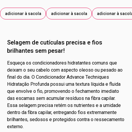
mantenha a embalagem bem fechada e fora do alcance
de crianças.
adicionar à sacola
adicionar à sacola
adicionar à sacol
Uso externo. Evite que o produto entre em contato com os
olhos. Caso isso ocorra, enxágue abundantemente com
água. Não aplique sobre a pele irritada ou lesionada. Se
Selagem de cutículas precisa e fios
houver qualquer sinal de irritação, descontinue o uso do
brilhantes sem pesar!
produto. Caso a irritação dos olhos e/ou pele persista,
consulte um médico. Evite calor excessivo. Mantenha a
Esqueça os condicionadores hidratantes comuns que
embalagem bem fechada e fora do alcance de crianças.
deixam o seu cabelo com aspecto oleoso ou pesado ao
final do dia. O Condicionador Advance Techniques
Hidratação Profunda possui uma textura líquida e fluida
que envolve o fio, promovendo o fechamento imediato
das escamas sem acumular resíduos na fibra capilar.
Essa selagem precisa retém os nutrientes e a umidade
dentro da fibra capilar, entregando fios extremamente
brilhantes, sedosos e protegidos contra o ressecamento
externo.