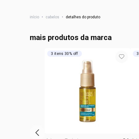
início
•
cabelos
•
detalhes do produto
mais produtos da marca
3 itens 30% off
3
vitrine de produtos anterior