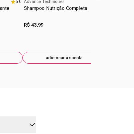
5.0
Advance Techniques
5.0
Advance Tech
tante
Shampoo Nutrição Completa
Óleo de Tra
Nutrição Co
R$ 43,99
R$ 49,99
adicionar à sacola
ad