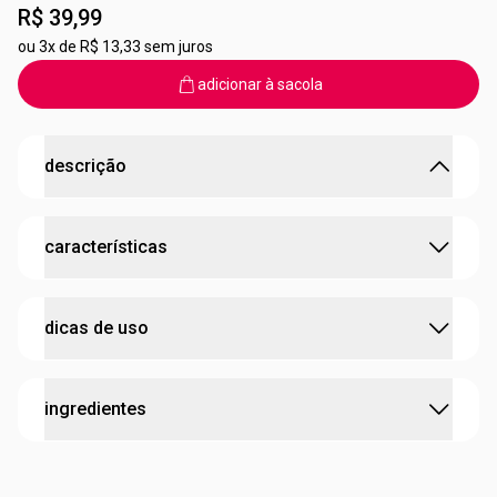
R$ 39,99
ou
3x de R$ 13,33 sem juros
adicionar à sacola
descrição
Frescor e sensualidade em cada borrifada
características
•
Aquavibe Framboesa e Cassis Body Splash é a escolha
perfeita para quem busca frescor e um toque de
elegância a qualquer hora do dia.
:
concentração
body splash
•
Com uma explosão vibrante das notas frutadas de
dicas de uso
Framboesa, Amora e Limão, essa fragrância se
:
família olfativa
Floral
transforma em um delicado bouquet floral com Cassis,
:
notas de topo
Limão, Framboesa e Amora
Rosa e Frésia.
Ideal para complementar a rotina de perfumação e ser
ingredientes
•
Finalizada com o toque envolvente das madeiras de
usado em abundância, por todo o corpo, a qualquer hora
:
notas de corpo
Frésia, Cassis e Rosa
Cedro e Sândalo da Austrália, ela proporciona um aroma
do dia.
:
notas de fundo
Cedro, Almíscar e Sândalo da
único que combina leveza e sensualidade.
ÁLCOOL ETÍLICO; ÁGUA; PERFUME; OXIBENZONA;
•
Seja para começar o dia ou renovar as energias,
Austrália