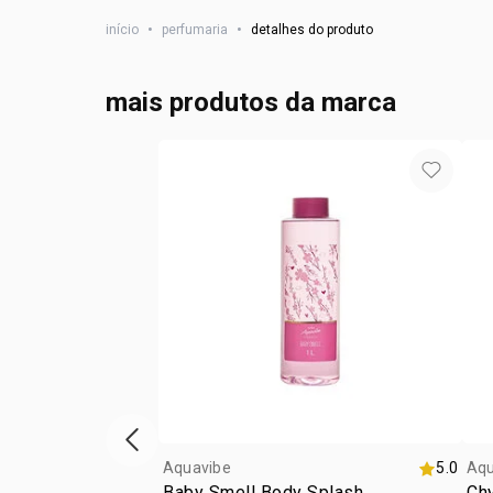
início
•
perfumaria
•
detalhes do produto
mais produtos da marca
vitrine de produtos anterior
Aquavibe
5.0
Aqu
Baby Smell Body Splash
Ch