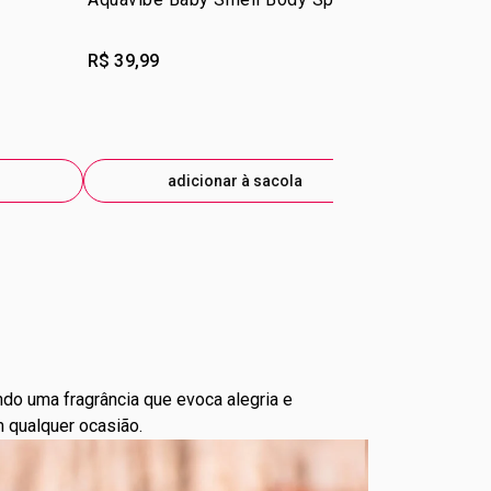
R$ 39,99
R$ 25,99
R$ 20,79
-2
eti
adicionar à sacola
ad
ndo uma fragrância que evoca alegria e
m qualquer ocasião.