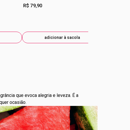
R$ 79,90
R$ 39,99
adicionar à sacola
ad
rância que evoca alegria e leveza. É a
quer ocasião.