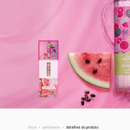
início
•
perfumaria
•
detalhes do produto