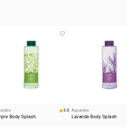
ocasiã
subfam
avibe
5.0
Aquavibe
ypre Body Splash
Lavanda Body Splash