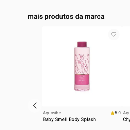
mais produtos da marca
vitrine de produtos anterior
Aquavibe
5.0
Aqu
Baby Smell Body Splash
Ch