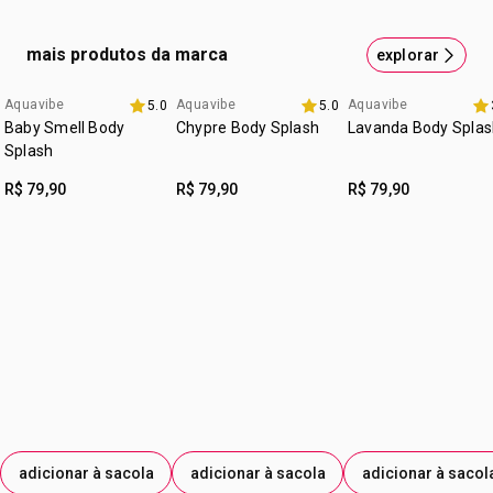
cruelty free
orelhas ou onde preferir.
LIMONENO; LINALOL; HIDROXICITRONELAL; CITRAL;
:
ocasião
Perfeito para o dia a dia e momentos
CITRONELOL.
mais produtos da marca
explorar
casuais
:
subfamília
frutal
Aquavibe
Aquavibe
Aquavibe
5.0
5.0
Baby Smell Body
Chypre Body Splash
Lavanda Body Splas
Splash
R$ 79,90
R$ 79,90
R$ 79,90
adicionar à sacola
adicionar à sacola
adicionar à sacol