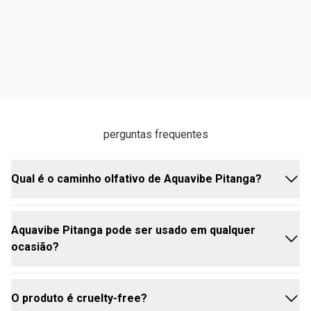
perguntas frequentes
Qual é o caminho olfativo de Aquavibe Pitanga?
Aquavibe Pitanga pode ser usado em qualquer
O caminho olfativo é Frutal Refrescante, trazendo
ocasião?
frescor e leveza em cada aplicação.
O produto é cruelty-free?
Sim, é ideal para o dia a dia e momentos casuais,