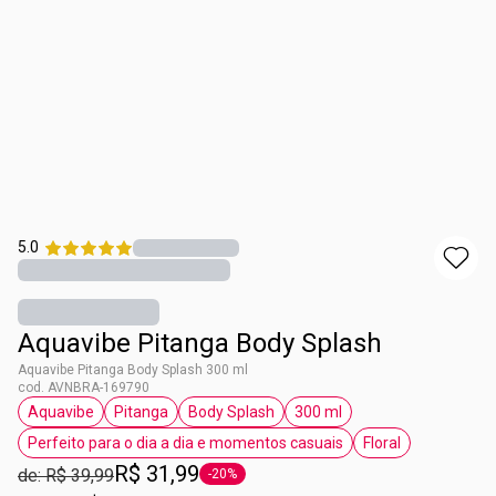
5.0
Aquavibe Pitanga Body Splash
Aquavibe Pitanga Body Splash 300 ml
cod. AVNBRA-169790
Aquavibe
Pitanga
Body Splash
300 ml
etiqueta Aquavibe
etiqueta Pitanga
etiqueta Body Splash
etiqueta 300 ml
Perfeito para o dia a dia e momentos casuais
Floral
etiqueta Perfeito para o dia a dia e moment
etiqueta Floral
R$ 31,99
de: R$ 39,99
-20%
etiqueta -20%