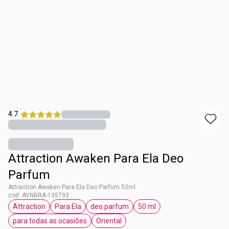
4.7
Attraction Awaken Para Ela Deo
Parfum
Attraction Awaken Para Ela Deo Parfum 50ml
cod. AVNBRA-135793
Attraction
Para Ela
deo parfum
50 ml
etiqueta Attraction
etiqueta Para Ela
etiqueta deo parfum
etiqueta 50 ml
para todas as ocasiões
Oriental
etiqueta para todas as ocasiões
etiqueta Oriental