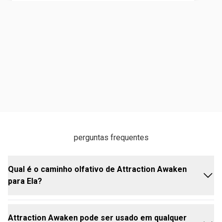
perguntas frequentes
Qual é o caminho olfativo de Attraction Awaken
para Ela?
Attraction Awaken pode ser usado em qualquer
O caminho olfativo é Oriental Madeira, trazendo