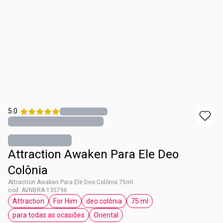
5.0
Attraction Awaken Para Ele Deo
Colônia
Attraction Awaken Para Ele Deo Colônia 75ml
cod. AVNBRA-135796
Attraction
For Him
deo colônia
75 ml
etiqueta Attraction
etiqueta For Him
etiqueta deo colônia
etiqueta 75 ml
para todas as ocasiões
Oriental
etiqueta para todas as ocasiões
etiqueta Oriental