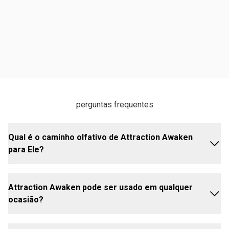
perguntas frequentes
Qual é o caminho olfativo de Attraction Awaken
para Ele?
Attraction Awaken pode ser usado em qualquer
O caminho olfativo é Oriental Madeira, trazendo
ocasião?
intensidade e sofisticação em cada aplicação.