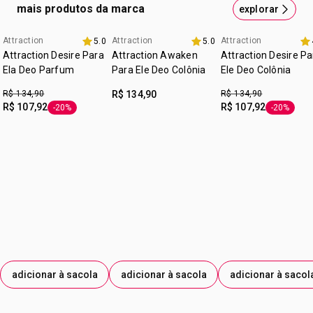
•
Um convite para liberar seus desejos e sentir o poder de
mais produtos da marca
explorar
couro preto e Elixir da Paixão
uma paixão avassaladora.
Para aproveitar ao máximo o seu perfume, aplique nas
cruelty free
regiões de maior circulação como pulsos e pescoço, ou
Attraction
Attraction
Attraction
5.0
5.0
8.8 avon
8.8 avon
onde preferir.
:
ocasião
para todas as ocasiões
Attraction Desire Para
Attraction Awaken
Attraction Desire Pa
Ela Deo Parfum
Para Ele Deo Colônia
Ele Deo Colônia
:
tipo de pele
para todos os tipos de pele.
R$ 134,90
R$ 134,90
R$ 134,90
:
subfamília
amadeirado
R$ 107,92
R$ 107,92
-20%
-20%
etiqueta -20%
etiqueta -
:
textura
líquido
:
zona de aplicação
corpo
adicionar à sacola
adicionar à sacola
adicionar à sacol