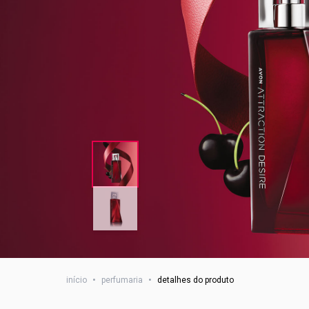
início
•
perfumaria
•
detalhes do produto