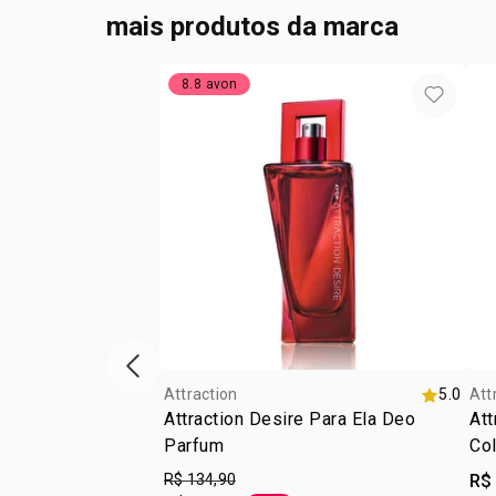
mais produtos da marca
8.8 avon
vitrine de produtos anterior
Attraction
5.0
Att
Attraction Desire Para Ela Deo
Att
Parfum
Col
R$ 134,90
R$