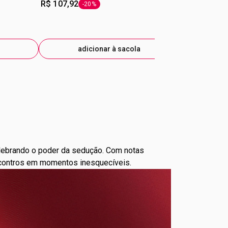
R$ 107,92
R$ 24,99
-20%
-2
etiqueta -20%
eti
adicionar à sacola
ad
elebrando o poder da sedução. Com notas
 encontros em momentos inesquecíveis.