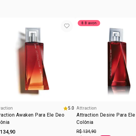
cruelty
ocasiã
8.8 avon
tipo de
subfam
textur
zona d
raction
5.0
Attraction
raction Awaken Para Ele Deo
Attraction Desire Para El
ônia
Colônia
 134,90
R$ 134,90