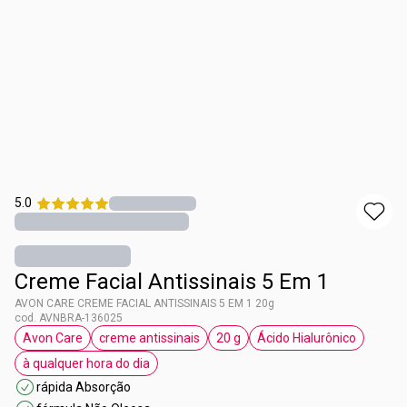
5.0
Creme Facial Antissinais 5 Em 1
AVON CARE CREME FACIAL ANTISSINAIS 5 EM 1 20g
cod. AVNBRA-136025
Avon Care
creme antissinais
20 g
Ácido Hialurônico
etiqueta Avon Care
etiqueta creme antissinais
etiqueta 20 g
etiqueta Ácido Hi
à qualquer hora do dia
etiqueta à qualquer hora do dia
rápida Absorção