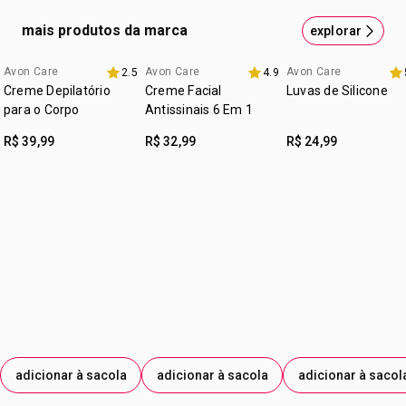
leve espuma. Evite a área dos olhos e lábios. Depois,
mais produtos da marca
explorar
enxágue bem com água em abundância. Para completar
sua rotina de cuidados, você pode usar em seguida o
Avon Care
Avon Care
Avon Care
2.5
4.9
3 itens 30% off
3 itens 30% off
Sérum de Tratamento e o Hidratante, Avon Care.
Creme Depilatório
Creme Facial
Luvas de Silicone
para o Corpo
Antissinais 6 Em 1
R$ 39,99
R$ 32,99
R$ 24,99
adicionar à sacola
adicionar à sacola
adicionar à sacol