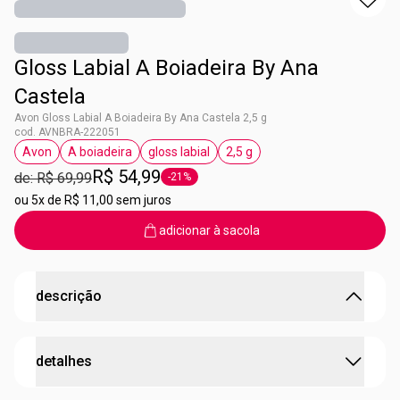
Gloss Labial A Boiadeira By Ana
Castela
Avon Gloss Labial A Boiadeira By Ana Castela 2,5 g
cod. AVNBRA-222051
Avon
A boiadeira
gloss labial
2,5 g
etiqueta Avon
etiqueta A boiadeira
etiqueta gloss labial
etiqueta 2,5 g
R$ 54,99
de: R$ 69,99
-21%
etiqueta -21%
ou
5x de R$ 11,00 sem juros
adicionar à sacola
descrição
Efeito Glow:
Partículas de brilho holográfico que captam a
detalhes
luz.
Versátil:
Incolor, pode ser usado sozinho ou sobre outros
batons.