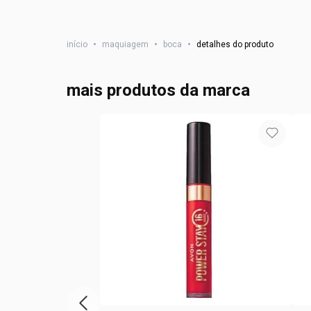
início
•
maquiagem
•
boca
•
detalhes do produto
mais produtos da marca
vitrine de produtos anterior