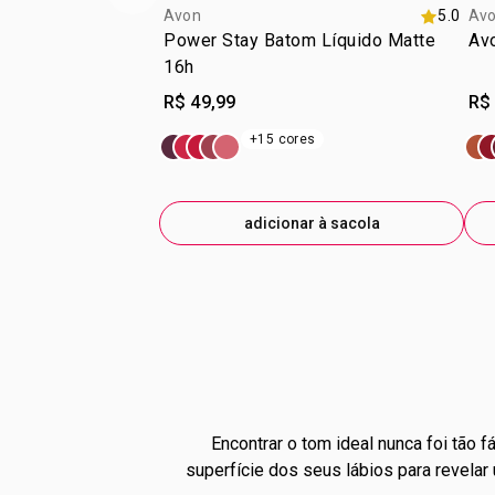
Avon
5.0
Av
Power Stay Batom Líquido Matte
Avo
16h
R$ 49,99
R$
+15 cores
adicionar à sacola
Encontrar o tom ideal nunca foi tão f
superfície dos seus lábios para revela