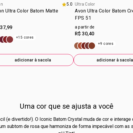
on
5.0
Ultra Color
n Ultra Color Batom Matte
Avon Ultra Color Batom C
FPS 51
 37,99
a partir de
R$ 30,40
+15 cores
+9 cores
adicionar à sacola
adicionar à sacola
Uma cor que se ajusta a você
ácil (e divertido!). O Iconic Batom Crystal muda de cor e interag
r um subtom de rosa que harmoniza de forma impecável com as su