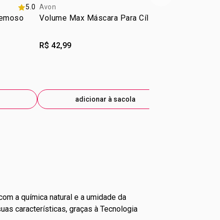
5.0
Avon
4.0
Avon
remoso
Volume Max Máscara Para Cílios
Mascara Par
R$ 42,99
R$ 42,99
R$ 34,40
-2
eti
adicionar à sacola
ad
e com a química natural e a umidade da
as características, graças à Tecnologia