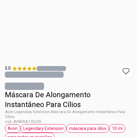
5.0
Máscara De Alongamento
Instantâneo Para Cílios
Avon Legendary Extension Máscara De Alongamento Instantâneo Para
Cílios
cod. AVNBRA-135235
Avon
Legendary Extension
máscara para cílios
10 ml
etiqueta Avon
etiqueta Legendary Extension
etiqueta máscara para cíl
etiqueta 1