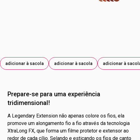
DISSÓDICO; GALACTOARABINANA; LAUROMACROGOL
400; ESTEARATO DE SORBITANA; ESTEARATO DE
MACROGOL 2000; DIÓXIDO DE SILÍCIO.
adicionar à sacola
adicionar à sacola
adicionar à sacol
Prepare-se para uma experiência
tridimensional!
A Legendary Extension não apenas colore os fios, ela
promove um alongamento fio a fio através da tecnologia
XtraLong FX, que forma um filme protetor e extensor ao
redor de cada cílio. Selando e esticando os fios de canto