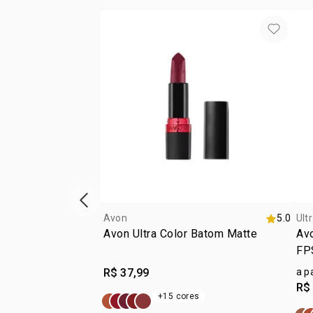
vitrine de produtos anterior
Avon
5.0
Ult
Avon Ultra Color Batom Matte
Av
FP
R$ 37,99
a p
R$
+15 cores