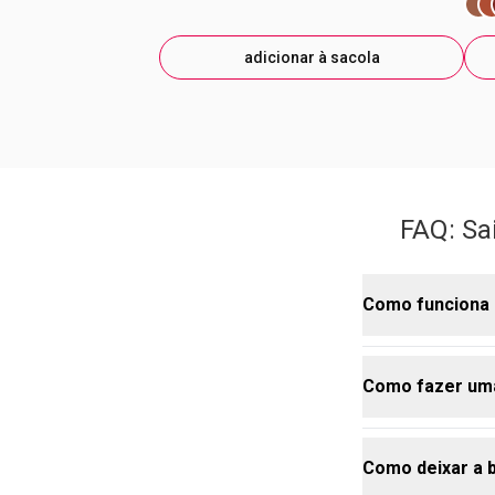
adicionar à sacola
FAQ: Sa
Como funciona 
Como fazer uma
A tecnologia 
concentrada. 
um batom crem
Como deixar a
transparente
Para uma mak