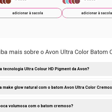
adicionar à sacola
adicionar à sacola
iba mais sobre o Avon Ultra Color Batom
a tecnologia Ultra Colour HD Pigment da Avon?
 make glow natural com o batom Avon Ultra Color Cremo
Ultra Colour HD Pigment consiste em uma base de pigmentos ma
Com isso os lábios refletem a cor com alta fidelidade e impacto.
oso que entrega a cor exata da bala logo na primeira passada, 
 boca volumosa com o batom cremoso?
 ou manchado.
e glow natural, o segredo é a dosagem. Aplique o batom apenas