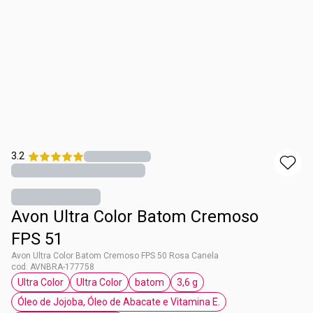
3.2
Avon Ultra Color Batom Cremoso
FPS 51
Avon Ultra Color Batom Cremoso FPS 50 Rosa Canela
cod. AVNBRA-177758
Ultra Color
Ultra Color
batom
3,6 g
etiqueta Ultra Color
etiqueta Ultra Color
etiqueta batom
etiqueta 3,6 g
Óleo de Jojoba, Óleo de Abacate e Vitamina E.
etiqueta Óleo de Jojoba, Óleo de Abacate e 