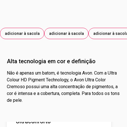
EXTRATO DA FLOR DE PLUMERIA RUBRA; EXTRATO DO
FRUTO DE PYRUS MALUS; EXTRATO DE UNDARIA
PINNATIFIDA. PODE CONTER OS CORANTES: ÓXIDO DE
FERRO VERMELHO; ÓXIDO DE FERRO AMARELO; ÓXIDO DE
FERRO PRETO; DIÓXIDO DE TITÂNIO; MICA; CORANTE
adicionar à sacola
adicionar à sacola
adicionar à sacol
VERMELHO 15850; AMARELO DE TARTRAZINA; CORANTE
VERMELHO 45410; AZUL BRILHANTE.
Alta tecnologia em cor e definição
Não é apenas um batom, é tecnologia Avon. Com a Ultra
Colour HD Pigment Technology, o Avon Ultra Color
Cremoso possui uma alta concentração de pigmentos, a
cor é intensa e a cobertura, completa. Para todos os tons
de pele.
Ultraconforto