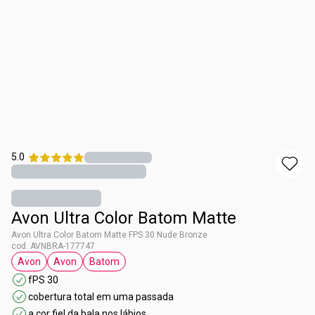
5.0
Avon Ultra Color Batom Matte
Avon Ultra Color Batom Matte FPS 30 Nude Bronze
cod. AVNBRA-177747
Avon
Avon
Batom
etiqueta Avon
etiqueta Avon
etiqueta Batom
fPS 30
cobertura total em uma passada
a cor fiel da bala nos lábios