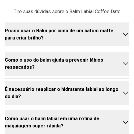
Tire suas dúvidas sobre o Balm Labial Coffee Date
Posso usar o Balm por cima de um batom matte
para criar brilho?
Como o uso do balm ajuda a prevenir lábios
Com certeza! Esse é um dos maiores benefícios do
ressecados?
Balm Labial Coffee Date. Por ter uma textura
cremosa, você pode aplicar uma leve camada dele
sobre o seu
batom
matte favorito. Ele vai
É necessário reaplicar o hidratante labial ao longo
transformar o acabamento opaco em um visual
O balm para lábios funciona criando uma barreira
do dia?
radiante, semelhante a um
gloss
labial Avon,
física na superfície da boca. Essa película protetora
deixando os lábios super confortáveis.
""tranca"" a umidade natural da pele e a protege
contra agressões externas, como o vento, o ar
Como usar o balm labial em uma rotina de
condicionado e o frio, evitando que a pele perca
Sim! Como a boca está sempre em movimento e em
maquiagem super rápida?
água e acabe rachando ou craquelando.
contato com bebidas e alimentos, é super normal