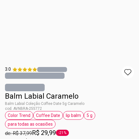
3.0
Balm Labial Caramelo
Balm Labial Coleção Coffee Date 5g Caramelo
cod. AVNBRA-255772
Color Trend
Coffee Date
lip balm
5 g
etiqueta Color Trend
etiqueta Coffee Date
etiqueta lip balm
etiqueta 5 g
para todas as ocasiões
etiqueta para todas as ocasiões
R$ 29,99
de: R$ 37,99
-21%
etiqueta -21%