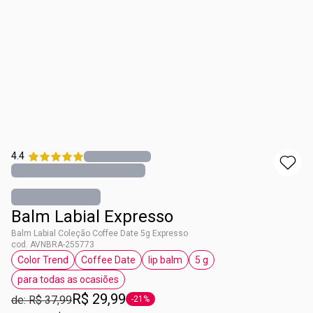
4.4
Balm Labial Expresso
Balm Labial Coleção Coffee Date 5g Expresso
cod. AVNBRA-255773
Color Trend
Coffee Date
lip balm
5 g
etiqueta Color Trend
etiqueta Coffee Date
etiqueta lip balm
etiqueta 5 g
para todas as ocasiões
etiqueta para todas as ocasiões
R$ 29,99
de: R$ 37,99
-21%
etiqueta -21%