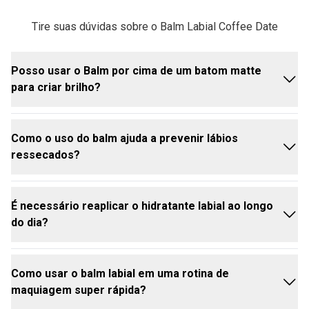
Tire suas dúvidas sobre o Balm Labial Coffee Date
Posso usar o Balm por cima de um batom matte
para criar brilho?
Como o uso do balm ajuda a prevenir lábios
Com certeza! Esse é um dos maiores benefícios do
ressecados?
Balm Labial Coffee Date. Por ter uma textura
cremosa, você pode aplicar uma leve camada dele
sobre o seu
batom
matte favorito. Ele vai
É necessário reaplicar o hidratante labial ao longo
transformar o acabamento opaco em um visual
O balm para lábios funciona criando uma barreira
do dia?
radiante, semelhante a um
gloss
labial Avon,
física na superfície da boca. Essa película protetora
deixando os lábios super confortáveis.
""tranca"" a umidade natural da pele e a protege
contra agressões externas, como o vento, o ar
Como usar o balm labial em uma rotina de
condicionado e o frio, evitando que a pele perca
Sim! Como a boca está sempre em movimento e em
maquiagem super rápida?
água e acabe rachando ou craquelando.
contato com bebidas e alimentos, é super normal