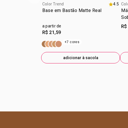
Color Trend
4.5
Col
Base em Bastão Matte Real
Más
So
a partir de
R$
R$ 21,59
+7 cores
adicionar à sacola