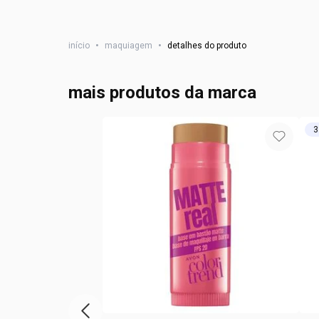
início
•
maquiagem
•
detalhes do produto
mais produtos da marca
3
vitrine de produtos anterior