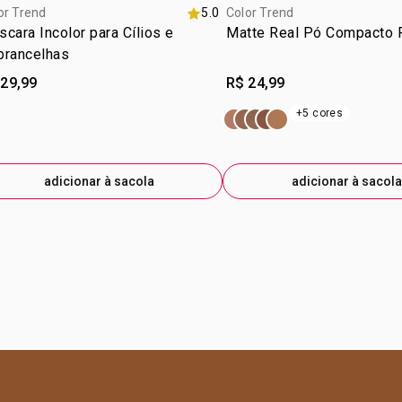
or Trend
5.0
Color Trend
cara Incolor para Cílios e
Matte Real Pó Compacto F
brancelhas
 29,99
R$ 24,99
+5 cores
adicionar à sacola
adicionar à sacola