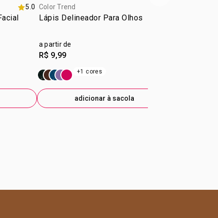
5.0
Color Trend
5.0
Color Trend
acial
Lápis Delineador Para Olhos
Kiss Hidra 
a partir de
R$ 21,99
R$ 9,99
+4
+1 cores
adicionar à sacola
ad