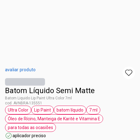
avaliar produto
Batom Líquido Semi Matte
Batom Liquido Lip Paint Ultra Color 7ml
cod. AVNBRA-135551
Ultra Color
Lip Paint
batom líquido
7 ml
etiqueta Ultra Color
etiqueta Lip Paint
etiqueta batom líquido
etiqueta 7 ml
Óleo de Rícino, Manteiga de Karité e Vitamina E
etiqueta Óleo de Rícino, Manteiga de Karité
para todas as ocasiões
etiqueta para todas as ocasiões
aplicador preciso