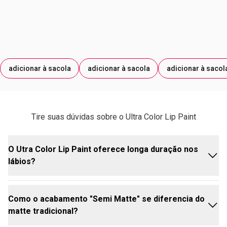
77492, CI 77499, CI 19140, CI 17200, CI 77019, CI 42090.
adicionar à sacola
adicionar à sacola
adicionar à sacol
Tire suas dúvidas sobre o Ultra Color Lip Paint
O Utra Color Lip Paint oferece longa duração nos
lábios?
Como o acabamento "Semi Matte" se diferencia do
Sim! Ele foi estrategicamente desenvolvido para
matte tradicional?
manter a cor vibrante e o conforto absoluto por
várias horas. No entanto, por ser um
batom líquido