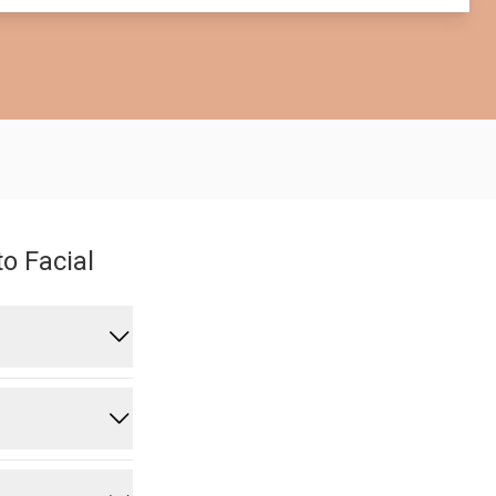
o Facial
a
maquiagem