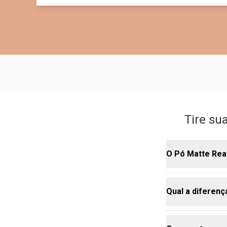
Tire su
O Pó Matte Real
Qual a diferenç
Sim! Por poss
e promove um