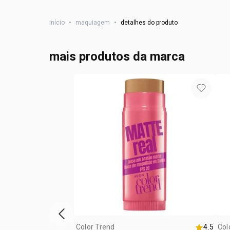
início
•
maquiagem
•
detalhes do produto
mais produtos da marca
vitrine de produtos anterior
Color Trend
4.5
Col