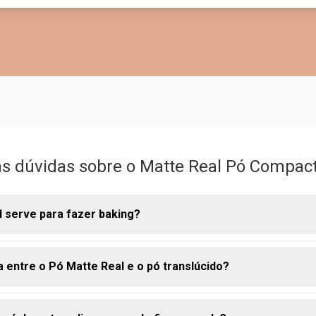
as dúvidas sobre o Matte Real Pó Compact
 serve para fazer baking?
a entre o Pó Matte Real e o pó translúcido?
uir uma textura ultrafina com micropigmentos, ele ajuda a selar 
 acabamento suave e matte na pele.