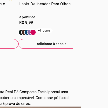
s e
Lápis Delineador Para Olhos
Pó Compacto
Matte Real 
a partir de
R$ 34,99
R$ 9,99
+5
+1 cores
adicionar à sacola
ad
Matte Real Pó Compacto Facial possui uma
cobertura impecável. Com esse pó facial
 à prova de erros.