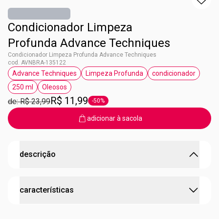
Condicionador Limpeza
Profunda Advance Techniques
Condicionador Limpeza Profunda Advance Techniques
cod. AVNBRA-135122
Advance Techniques
Limpeza Profunda
condicionador
etiqueta Advance Techniques
etiqueta Limpeza Profunda
etiqueta condi
250 ml
Oleosos
etiqueta 250 ml
etiqueta Oleosos
R$ 11,99
de: R$ 23,99
-50%
etiqueta -50%
adicionar à sacola
descrição
Limpeza profunda sem danificar os fios.
características
Condicionador Limpeza Profunda Advance Techniques
250ml