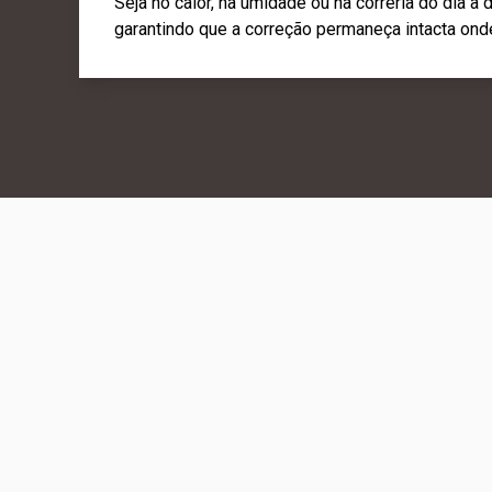
Seja no calor, na umidade ou na correria do dia a
garantindo que a correção permaneça intacta ond