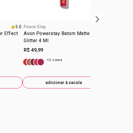
próxima vitrine d
5.0
Power Stay
Power Stay
er Effect
Avon Powerstay Batom Matte
Power Stay
Glitter 4 Ml
R$ 49,99
R$ 84,99
+2 cores
+1
adicionar à sacola
ad