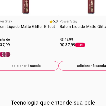
er Stay
5.0
Power Stay
om Liquido Matte Glitter Effect
Batom Liquido Matte Glitt
artir de
R$ 49,99
 37,99
R$ 37,99
-24%
etiqueta -24%
adicionar à sacola
adicionar à sacola
Tecnologia que entende sua pele