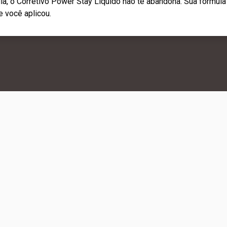
 dia, o Corretivo Power Stay Líquido não te abandona. Sua fórmula
e você aplicou.