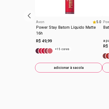
vitrine de produtos anterior
Avon
5.0
Pow
Power Stay Batom Líquido Matte
Bat
16h
R$ 49,99
a p
R$
+15 cores
adicionar à sacola