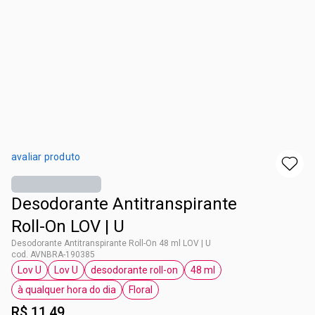
avaliar produto
Desodorante Antitranspirante
Roll-On LOV | U
Desodorante Antitranspirante Roll-On 48 ml LOV | U
cod. AVNBRA-190385
Lov U
Lov U
desodorante roll-on
48 ml
etiqueta Lov U
etiqueta Lov U
etiqueta desodorante roll-on
etiqueta 48 ml
à qualquer hora do dia
Floral
etiqueta à qualquer hora do dia
etiqueta Floral
R$ 11,49