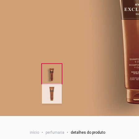
início
•
perfumaria
•
detalhes do produto