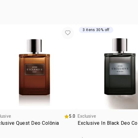
espuma e en
sabonete lí
em seguida.
3 itens 30% off
lusive
5.0
Exclusive
lusive Quest Deo Colônia
Exclusive In Black Deo Co