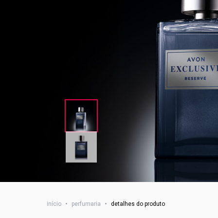
início
•
perfumaria
•
detalhes do produto