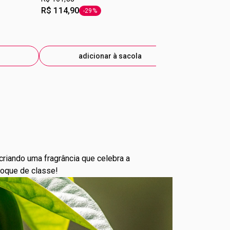
R$ 114,90
-29%
etiqueta -29%
adicionar à sacola
ad
criando uma fragrância que celebra a
toque de classe!