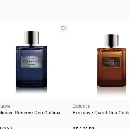
CITRONELOL
cruelty
BENZILA.
vegan
ocasiã
tipo de
subfam
textur
zona d
lusive
Exclusive
clusive Reserve Deo Colônia
Exclusive Quest Deo Colô
124,90
R$ 124,90