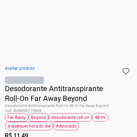
avaliar produto
Desodorante Antitranspirante
Roll-On Far Away Beyond
Desodorante Antitranspirante Roll-On 48 ml Far Away Beyond
cod. AVNBRA-178868
Far Away
Beyond
desodorante roll-on
48 ml
etiqueta Far Away
etiqueta Beyond
etiqueta desodorante roll-on
etiqueta 48 ml
à qualquer hora do dia
Adocicado
etiqueta à qualquer hora do dia
etiqueta Adocicado
R$ 11,49