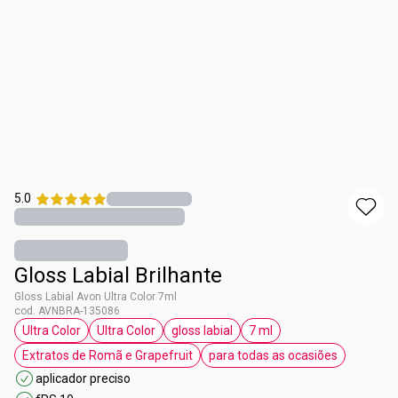
5.0
Gloss Labial Brilhante
Gloss Labial Avon Ultra Color 7ml
cod. AVNBRA-135086
Ultra Color
Ultra Color
gloss labial
7 ml
etiqueta Ultra Color
etiqueta Ultra Color
etiqueta gloss labial
etiqueta 7 ml
Extratos de Romã e Grapefruit
para todas as ocasiões
etiqueta Extratos de Romã e Grapefruit
etiqueta para todas a
aplicador preciso