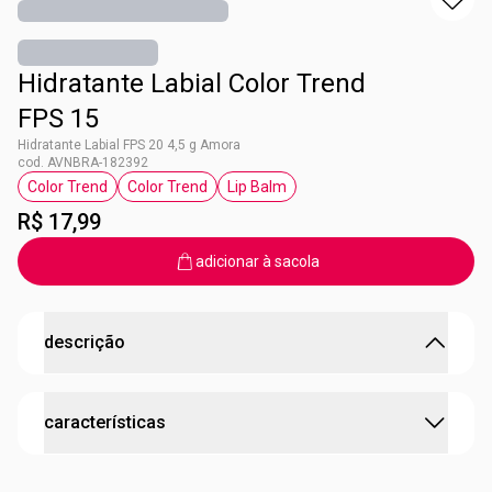
Hidratante Labial Color Trend
FPS 15
Hidratante Labial FPS 20 4,5 g Amora
cod. AVNBRA-182392
Color Trend
Color Trend
Lip Balm
etiqueta Color Trend
etiqueta Color Trend
etiqueta Lip Balm
R$ 17,99
adicionar à sacola
descrição
Lábios mais macios, hidratados e com uma aparência
características
saudável a cada aplicação.
O Hidratante Labial Color Trend conta com um alto poder
de hidratação dos lábios, reduzindo o ressecamento
cruelty free