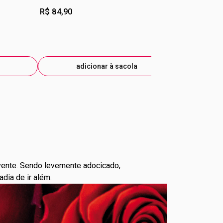
R$ 84,90
R$ 23,99
R$ 19,20
-2
eti
adicionar à sacola
ad
vente. Sendo levemente adocicado,
ia de ir além.