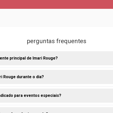
perguntas frequentes
iente principal de Imari Rouge?
i Rouge durante o dia?
ha, com seu aroma intenso e envolvente, é o destaque da fragrâ
ndicado para eventos especiais?
atilidade permite que seja usado em qualquer momento.