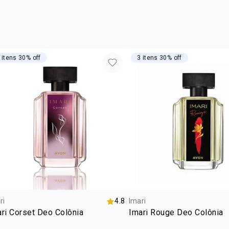
cruelty
IONONA; CI
ocasiã
subfam
textur
 itens 30% off
3 itens 30% off
zona d
ri
4.8
Imari
ri Corset Deo Colônia
Imari Rouge Deo Colônia