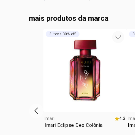
mais produtos da marca
3 itens 30% off
3
vitrine de produtos anterior
Imari
4.3
Ima
Imari Eclipse Deo Colônia
Ima