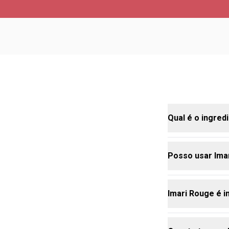
Qual é o ingred
Posso usar Imar
A Rosa Vermel
Imari Rouge é i
Sim, sua vers