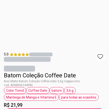
5.0
Batom Coleção Coffee Date
Kiss Matte Batom Coleção Coffee Date 3,6g Cappuccino
cod. AVNBRA-244986
Color Trend
Coffee Date
batom
3,6 g
etiqueta Color Trend
etiqueta Coffee Date
etiqueta batom
etiqueta 3,6 g
Manteiga de Manga e Vitamina E
para todas as ocasiões
etiqueta Manteiga de Manga e Vitamina E
etiqueta para todas
R$ 21,99