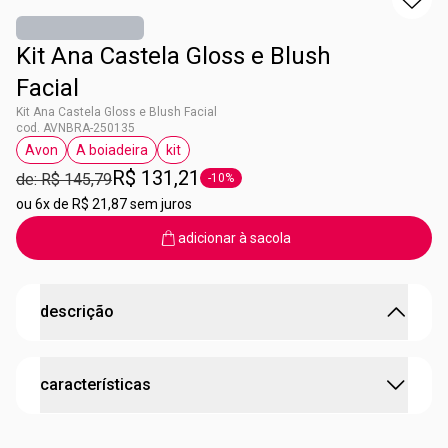
Kit Ana Castela Gloss e Blush
Facial
Kit Ana Castela Gloss e Blush Facial
cod. AVNBRA-250135
Avon
A boiadeira
kit
etiqueta Avon
etiqueta A boiadeira
etiqueta kit
R$ 131,21
de: R$ 145,79
-10%
etiqueta -10%
ou
6x de R$ 21,87 sem juros
adicionar à sacola
descrição
O presente perfeito para o fim de ano ou para quem
características
ama uns itens colecionáveis!
O kit contém:
•
Gloss Labial A Boiadeira By Ana Castela
testado dermatologicamente