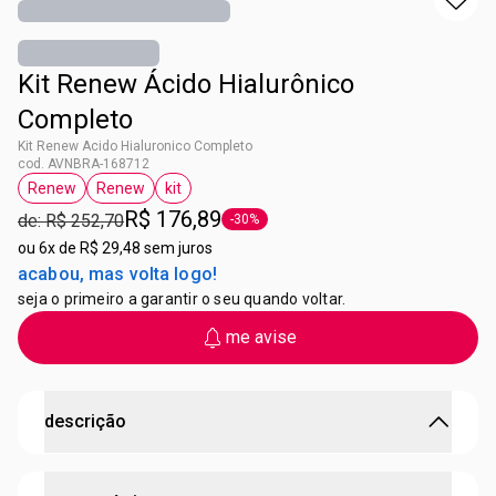
Kit Renew Ácido Hialurônico
Completo
Kit Renew Acido Hialuronico Completo
cod. AVNBRA-168712
Renew
Renew
kit
etiqueta Renew
etiqueta Renew
etiqueta kit
R$ 176,89
de: R$ 252,70
-30%
etiqueta -30%
ou
6x de R$ 29,48 sem juros
acabou, mas volta logo!
seja o primeiro a garantir o seu quando voltar.
me avise
descrição
Pele preenchida e hidratada! O kit de Renew Ácido