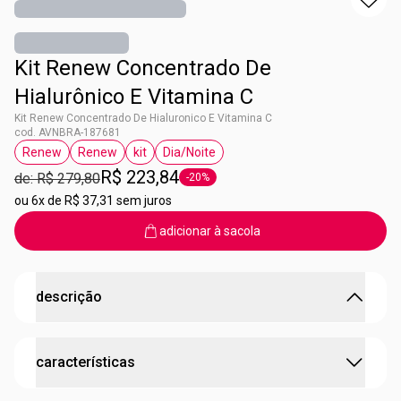
Kit Renew Concentrado De
Hialurônico E Vitamina C
Kit Renew Concentrado De Hialuronico E Vitamina C
cod. AVNBRA-187681
Renew
Renew
kit
Dia/Noite
etiqueta Renew
etiqueta Renew
etiqueta kit
etiqueta Dia/Noite
R$ 223,84
de: R$ 279,80
-20%
etiqueta -20%
ou
6x de R$ 37,31 sem juros
adicionar à sacola
descrição
Composição:
características
Vitamina C Super Concentrado Antioxidante
Renew Preenchedor Rugas Concentrado