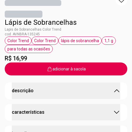
Lápis de Sobrancelhas
Lapis de Sobrancelhas Color Trend
cod. AVNBRA-135245
Color Trend
Color Trend
lápis de sobrancelha
1,1 g
etiqueta Color Trend
etiqueta Color Trend
etiqueta lápis de sobrancel
etiqueta 1,1 
para todas as ocasiões
etiqueta para todas as ocasiões
R$ 16,99
adicionar à sacola
descrição
Por que o Lápis para Sobrancelhas Color Trend não vai
características
sair do seu nécessaire?
•
Preenchimento Natural:
Desenvolvido para cobrir falhas
e imperfeições de forma sutil, imitando o sombreado
:
cobertura
alta