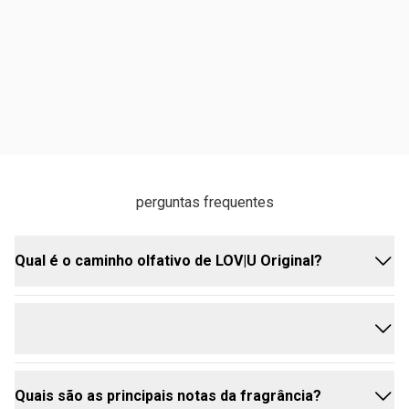
perguntas frequentes
Qual é o caminho olfativo de LOV|U Original?
O caminho olfativo é Floral Frutal, trazendo leveza e
romantismo em cada aplicação.
Quais são as principais notas da fragrância?
Sim, essa fragrância é ideal para o dia a dia e para