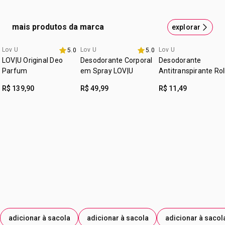
possui álcool
regiões de maior circulação como pulsos e pescoço, ou
CITRONELOL; CUMARINA; GERANIOL; CITRAL;
onde preferir.
ISOEUGENOL.
cruelty free
mais produtos da marca
explorar
:
ocasião
para momentos especiais durante o dia!
Lov U
Lov U
Lov U
5.0
5.0
3 itens 30% off
:
tipo de pele
para todos os tipos de pele
LOV|U Original Deo
Desodorante Corporal
Desodorante
:
subfamília
frutal
Parfum
em Spray LOV|U
Antitranspirante Rol
On LOV | U
:
textura
líquido
R$ 139,90
R$ 49,99
R$ 11,49
:
zona de aplicação
corpo
adicionar à sacola
adicionar à sacola
adicionar à sacol