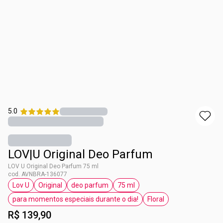
5.0
LOV|U Original Deo Parfum
LOV U Original Deo Parfum 75 ml
cod. AVNBRA-136077
Lov U
Original
deo parfum
75 ml
etiqueta Lov U
etiqueta Original
etiqueta deo parfum
etiqueta 75 ml
para momentos especiais durante o dia!
Floral
etiqueta para momentos especiais durante o di
etiqueta Floral
R$ 139,90