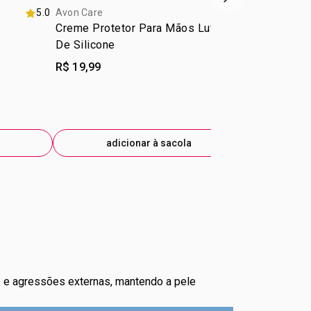
próxima vitrine d
5.0
Avon Care
5.0
Avon Care
Creme Protetor Para Mãos Luvas
Avon Care 
De Silicone
Desodorante
R$ 19,99
R$ 21,99
adicionar à sacola
ad
to e agressões externas, mantendo a pele