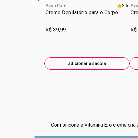
vitrine de produtos anterior
Avon Care
2.5
Avo
Creme Depilatório para o Corpo
Cre
R$ 39,99
R$
adicionar à sacola
Com silicone e Vitamina E, o creme cria