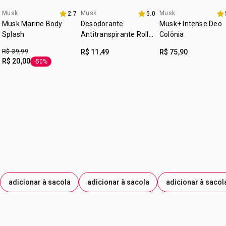
possui álcool
Musk
Musk
Musk
2.7
5.0
8.8 avon
3 itens 30% off
3 itens 30% off
cruelty free
Musk Marine Body
Desodorante
Musk+ Intense Deo
Splash
Antitranspirante Roll-
Colônia
:
ocasião
para todas as ocasiões
On Musk Marine
R$ 39,99
R$ 11,49
R$ 75,90
:
tipo de pele
para todos os tipos de pele
R$ 20,00
-50%
etiqueta -50%
:
subfamília
amadeirado
:
textura
líquido
:
zona de aplicação
corpo
adicionar à sacola
adicionar à sacola
adicionar à sacol