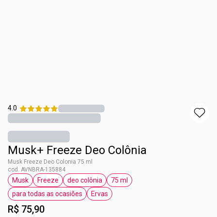
4.0
Musk+ Freeze Deo Colônia
Musk Freeze Deo Colonia 75 ml
cod. AVNBRA-135884
Musk
Freeze
deo colônia
75 ml
etiqueta Musk
etiqueta Freeze
etiqueta deo colônia
etiqueta 75 ml
para todas as ocasiões
Ervas
etiqueta para todas as ocasiões
etiqueta Ervas
R$ 75,90