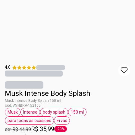
4.0
Musk Intense Body Splash
Musk Intense Body Splash 150 ml
cod. AVNBRA-152165
Musk
Intense
body splash
150 ml
etiqueta Musk
etiqueta Intense
etiqueta body splash
etiqueta 150 ml
para todas as ocasiões
Ervas
etiqueta para todas as ocasiões
etiqueta Ervas
R$ 35,99
de: R$ 44,99
-20%
etiqueta -20%