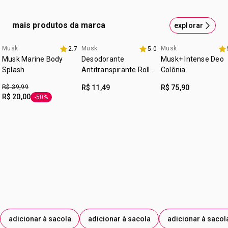
AMARELO DE TARTRAZINA; LIMONENO; CITRONELOL;
cruelty free
LINALOL; CITRAL; CUMARINA.
mais produtos da marca
explorar
:
ocasião
para todas as ocasiões
:
tipo de pele
para todos os tipos de pele
Musk
Musk
Musk
2.7
5.0
8.8 avon
3 itens 30% off
3 itens 30% off
Musk Marine Body
Desodorante
Musk+ Intense Deo
:
subfamília
amadeirado
Splash
Antitranspirante Roll-
Colônia
:
textura
líquido
On Musk Marine
R$ 39,99
R$ 11,49
R$ 75,90
:
zona de aplicação
corpo
R$ 20,00
-50%
etiqueta -50%
adicionar à sacola
adicionar à sacola
adicionar à sacol