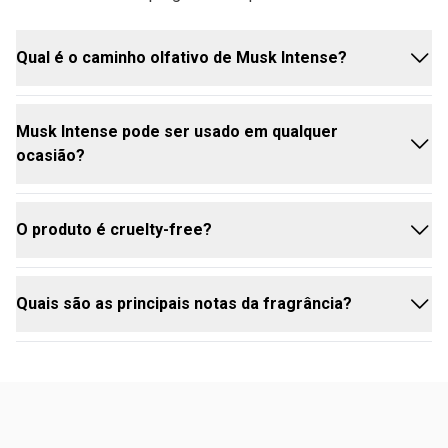
Qual é o caminho olfativo de Musk Intense?
Musk Intense pode ser usado em qualquer
O caminho olfativo é Ervas Madeira, trazendo
ocasião?
frescor e intensidade em cada aplicação.
O produto é cruelty-free?
Sim, é ideal para o dia a dia e momentos casuais,
proporcionando frescor duradouro.
Quais são as principais notas da fragrância?
Sim, Musk Intense é desenvolvido sem testes em
animais, alinhado aos valores da Avon.
A fragrância combina Bergamota, Ultra Cool Water e
Cedro, criando um aroma fresco e revigorante.