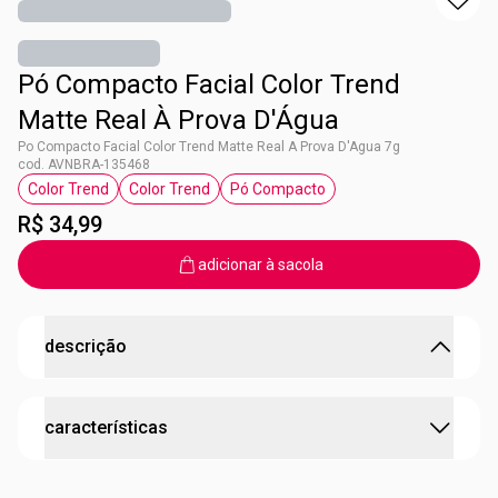
Pó Compacto Facial Color Trend
Matte Real À Prova D'Água
Po Compacto Facial Color Trend Matte Real A Prova D'Agua 7g
cod. AVNBRA-135468
Color Trend
Color Trend
Pó Compacto
etiqueta Color Trend
etiqueta Color Trend
etiqueta Pó Compacto
R$ 34,99
adicionar à sacola
descrição
Produto não comedogênico, não acnegênico e com
características
FSP10!
O Pó Compacto Facial Matte Real vai completar aquela
make incrível te deixando com a pele sequinha, dando um
cruelty free