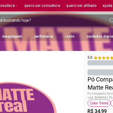
onsultora
quero ser consultora
quero ser afiliado
ajuda
maquiagem
perfumaria
rosto
cuidados diári
s
tion
ons de desconto
pos de pele
cessórios
ipos de cabelos
desodorantes perfumados
cuidado com os pés
infantil
avon Care
kits skincare
disney
kits exclusivos
cuidados Pessoais
unhas
black Essential
desodorante
finalizadores
família olfativa
brindes e amostras
clear Skin
marvel
necessidades Específica
kits de maquiagem
encanto
kits casa & estilo
frete grátis
exclusive
infantil
benef
linha
far 
5.0
s pessoas
eosas
incel de maquiagem
cachos
creme para os pés
garrafas
escovas e pentes
esmalte
desodorante roll on
sérum capilar
floral
infantil
cachos poderosos
protetor sol
powe
cas
crespos
spray e sérum para os pés
copos e canecas
toucas e fronhas
base e extra brilho
desodorante spray corporal
óleo capilar
floral ambarado
cosméticos
crespos empoderados
sabonete d
color
stas
isos
esfoliante para os pés
potes
fitness
cuidado com as unhas
desodorante creme em bisnaga
creme finalizador
ambarado
ultra liso
loção hidra
avon
nsíveis
om frizz
marmitas
banho
acessórios para as unhas
frutal
baby
make
Pó Compa
aduras
essecados ou secos
pratos e tigelas
acessórios
citrus
rmais
leosos
higiene pessoal
unhas
aromático
Matte Re
ha
anificados ou com química
acessórios
pés
chipre
Po Compacto Facia
com caspa
amadeirado
cod. AVNBRA-135
Color Trend
etiqueta
R$ 34,99