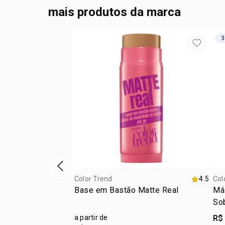
mais produtos da marca
3
vitrine de produtos anterior
Color Trend
4.5
Col
Base em Bastão Matte Real
Más
So
a partir de
R$