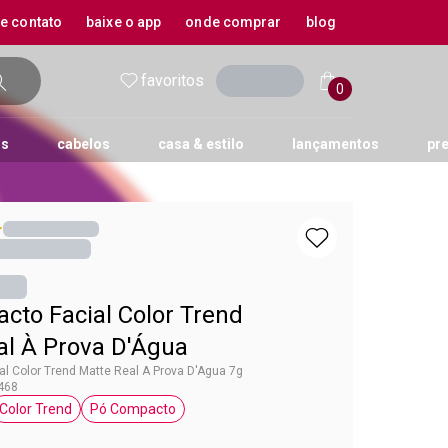
 e contato
baixe o app
onde comprar
blog
favoritos
entrar
0
os
cabelos
casa & estilo
lançamentos
pr
s
ícios avon
Away
kits para cabelos
lov U
proteção solar
musk
cashback
petit Attitude
mais Vendidos
kits
pur Blanca
renew
ar
r stay
corpo
e banho
 trend
infantil
tante
rosto
 up + care
cto Facial Color Trend
al À Prova D'Água
l Color Trend Matte Real A Prova D'Agua 7g
468
Color Trend
Pó Compacto
 Color Trend
etiqueta Color Trend
etiqueta Pó Compacto