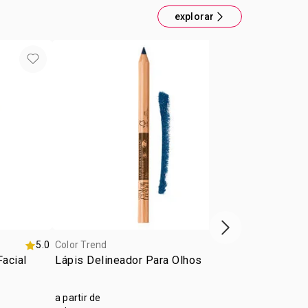
explorar
próxima vitrine d
5.0
Color Trend
5.0
Color Trend
acial
Lápis Delineador Para Olhos
Kiss Hidra 
a partir de
R$ 21,99