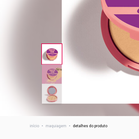
início
•
maquiagem
•
detalhes do produto