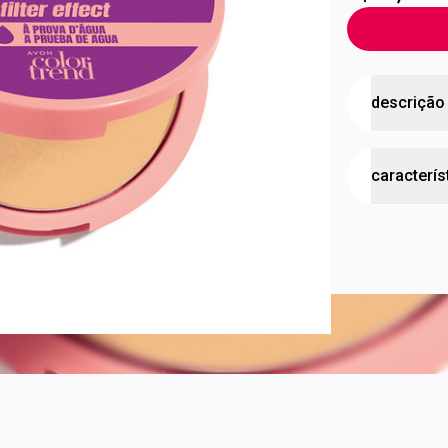
descrição
Produto nã
caracterís
FSP10!
O Pó Compac
incrível te
cruelty
acabamento 
para só você
sua pele, ti
com um sens
uma fórmula
de ressecam
comedogênic