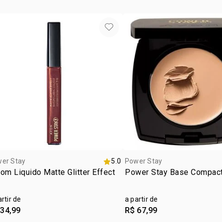
aplique nas
SÓDIO; CRO
rosto, later
DIMETICONA
zona d
Utilize um 
FENOXIETA
remover co
PROPILENO;
TRIETOXISIL
TRIFLUOROM
CONTER OS
DE FERRO A
TITÂNIO.
er Stay
5.0
Power Stay
om Liquido Matte Glitter Effect
Power Stay Base Compac
artir de
a partir de
 34,99
R$ 67,99