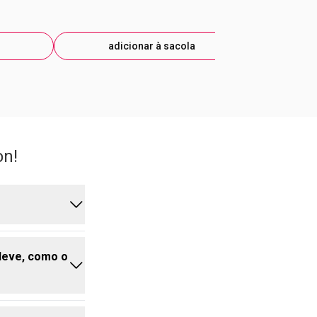
adicionar à sacola
ad
on!
 leve, como o
 aplicar
o e entra com
evitando o