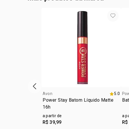
vitrine de produtos anterior
Avon
5.0
Pow
Power Stay Batom Líquido Matte
Bat
16h
a partir de
a p
R$ 39,99
R$