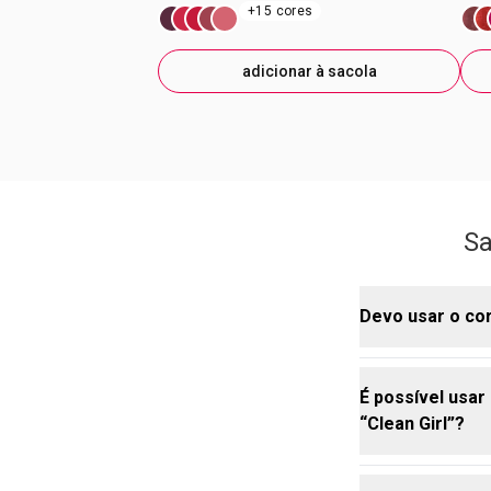
+15 cores
adicionar à sacola
Sa
Devo usar o cor
É possível usar
A ordem pode 
“Clean Girl”?
depois da ba
o corretivo a
excesso de p