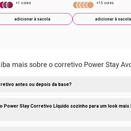
+1 cores
+15 cores
adicionar à sacola
adicionar à sacola
iba mais sobre o corretivo Power Stay Av
retivo antes ou depois da base?
 o Power Stay Corretivo Líquido sozinho para um look mais
variar conforme o efeito desejado, mas a recomendação geral é
se. Assim, você usa a
base
para uniformizar o tom geral do rost
penas onde realmente precisa de cobertura extra ou iluminação, 
roduto e garantindo um acabamento mais natural.