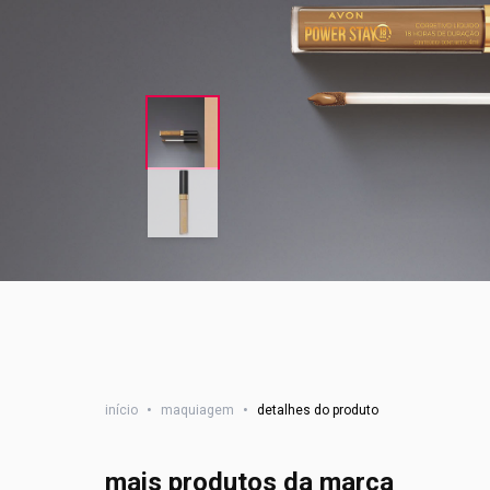
início
•
maquiagem
•
detalhes do produto
mais produtos da marca