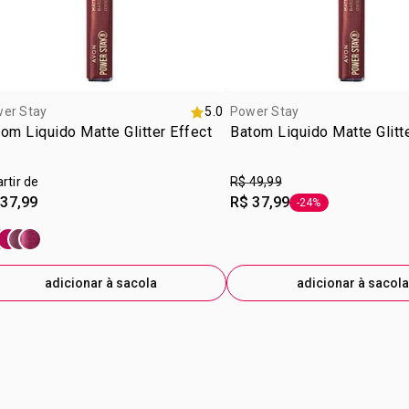
CÁLCIO E S
FLUORPHLOG
OXIDE/ÓXID
77499/COR
BRANCO 778
er Stay
5.0
Power Stay
77491; CI 
om Liquido Matte Glitter Effect
Batom Liquido Matte Glitt
AZUL 77510
artir de
R$ 49,99
 37,99
R$ 37,99
-24%
etiqueta -24%
adicionar à sacola
adicionar à sacola