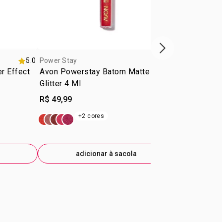
ÓDIO; SYNTHETIC
OPITE/FLUORFLOGOPITA SINTÉTICA; TIN
O DE ESTANHO. E OS CORANTES: CI
ANTE PRETO 77499; CI 77891/CORANTE
próxima vitrine d
91; MICA/MICA; CI 77491/CORANTE VERMELHO
5.0
Power Stay
Power Stay
77007/CORANTE AZUL 77007; CI 77510/CORANTE
er Effect
Avon Powerstay Batom Matte
Power Stay
.
Glitter 4 Ml
R$ 49,99
R$ 84,99
+2 cores
+1
adicionar à sacola
ad