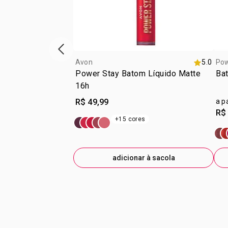
vitrine de produtos anterior
Avon
5.0
Pow
Power Stay Batom Líquido Matte
Bat
16h
R$ 49,99
a p
R$
+15 cores
adicionar à sacola