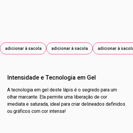
BOROSILICATE/BOROSSILICATO DE CÁLCIO E SÓDIO;
SYNTHETIC FLUORPHLOGOPITE/FLUORFLOGOPITA
SINTÉTICA; TIN OXIDE/ÓXIDO DE ESTANHO. E OS
CORANTES: CI 77499/CORANTE PRETO 77499; CI
77891/CORANTE BRANCO 77891; MICA/MICA; CI
77491/CORANTE VERMELHO 77491; CI 77007/CORANTE
AZUL 77007; CI 77510/CORANTE AZUL 77510.
adicionar à sacola
adicionar à sacola
adicionar à sacol
Intensidade e Tecnologia em Gel
A tecnologia em gel deste lápis é o segredo para um
olhar marcante. Ela permite uma liberação de cor
imediata e saturada, ideal para criar delineados definidos
ou gráficos com cor intensa!