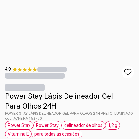
4.9
Power Stay Lápis Delineador Gel
Para Olhos 24H
POWER STAY LÁPIS DELINEADOR GEL PARA OLHOS 24H PRETO ILUMINADO
cod. AVNBRA-152790
Power Stay
Power Stay
delineador de olhos
1,2 g
etiqueta Power Stay
etiqueta Power Stay
etiqueta delineador de olhos
etiqueta 1,2 g
Vitamina E
para todas as ocasiões
etiqueta Vitamina E
etiqueta para todas as ocasiões