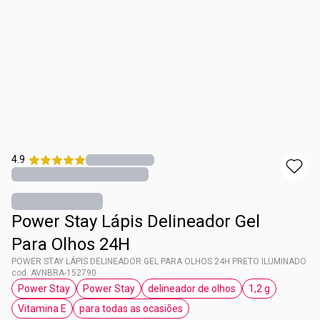
4.9
Power Stay Lápis Delineador Gel
Para Olhos 24H
POWER STAY LÁPIS DELINEADOR GEL PARA OLHOS 24H PRETO ILUMINADO
cod. AVNBRA-152790
Power Stay
Power Stay
delineador de olhos
1,2 g
etiqueta Power Stay
etiqueta Power Stay
etiqueta delineador de olhos
etiqueta 1,2 g
Vitamina E
para todas as ocasiões
etiqueta Vitamina E
etiqueta para todas as ocasiões