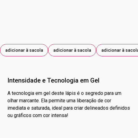
BOROSILICATE/BOROSSILICATO DE CÁLCIO E SÓDIO;
SYNTHETIC FLUORPHLOGOPITE/FLUORFLOGOPITA
SINTÉTICA; TIN OXIDE/ÓXIDO DE ESTANHO. E OS
CORANTES: CI 77499/CORANTE PRETO 77499; CI
77891/CORANTE BRANCO 77891; MICA/MICA; CI
77491/CORANTE VERMELHO 77491; CI 77007/CORANTE
AZUL 77007; CI 77510/CORANTE AZUL 77510.
adicionar à sacola
adicionar à sacola
adicionar à sacol
Intensidade e Tecnologia em Gel
A tecnologia em gel deste lápis é o segredo para um
olhar marcante. Ela permite uma liberação de cor
imediata e saturada, ideal para criar delineados definidos
ou gráficos com cor intensa!