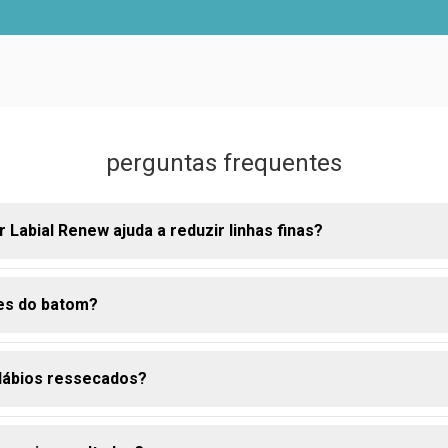
perguntas frequentes
 Labial Renew ajuda a reduzir linhas finas?
es do batom?
nologia HYDRO POWER melhora a aparência das linhas finas.
 lábios ressecados?
iona como um tratamento pré-maquiagem, hidratando os lábios.