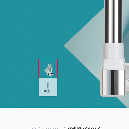
início
•
maquiagem
•
detalhes do produto