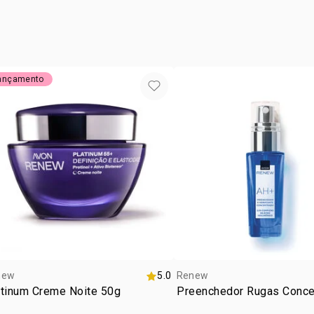
ocasiã
tipo de
Use diariam
textur
tipo d
ançamento
efeito 
zona d
new
5.0
Renew
atinum Creme Noite 50g
Preenchedor Rugas Conce