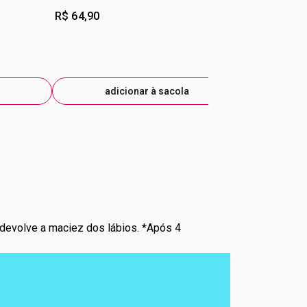
R$ 64,90
R$ 54,90
adicionar à sacola
ad
 devolve a maciez dos lábios. *Após 4