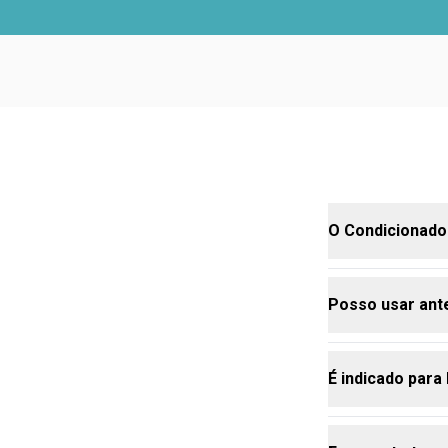
O Condicionador
Posso usar ant
Sim, sua tec
É indicado para
Sim, ele func